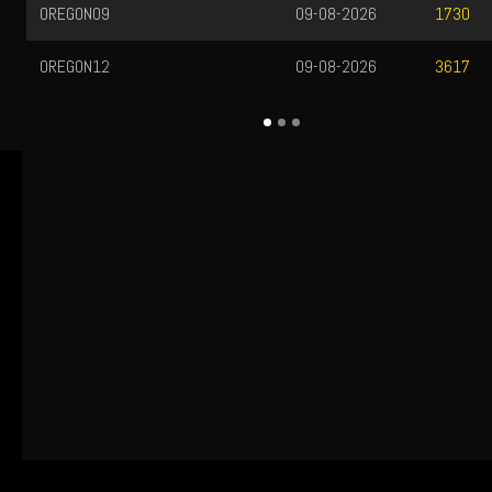
09-08-2026
MALAYSIA
1730
09-08-2026
ALMADA
3617