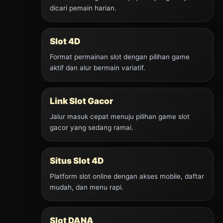
Rekomendasi game slot populer yang banyak
dicari pemain harian.
Slot 4D
Format permainan slot dengan pilihan game
aktif dan alur bermain variatif.
Link Slot Gacor
Jalur masuk cepat menuju pilihan game slot
gacor yang sedang ramai.
Situs Slot 4D
Platform slot online dengan akses mobile, daftar
mudah, dan menu rapi.