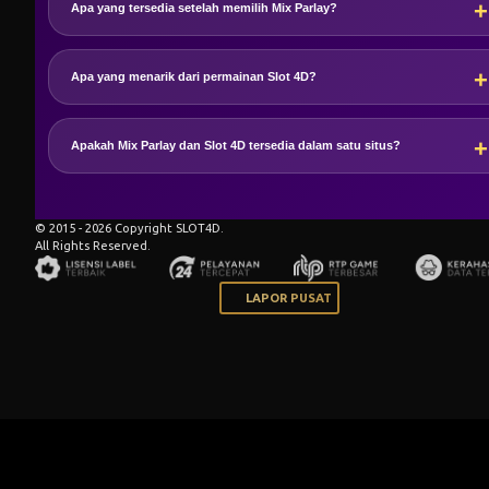
Apa yang tersedia setelah memilih Mix Parlay?
Apa yang menarik dari permainan Slot 4D?
Apakah Mix Parlay dan Slot 4D tersedia dalam satu situs?
© 2015 - 2026 Copyright SLOT4D.
All Rights Reserved.
LAPOR PUSAT