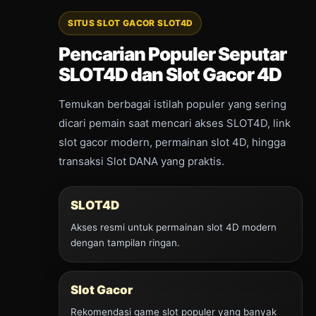
SITUS SLOT GACOR SLOT4D
Pencarian Populer Seputar
SLOT4D dan Slot Gacor 4D
Temukan berbagai istilah populer yang sering
dicari pemain saat mencari akses SLOT4D, link
slot gacor modern, permainan slot 4D, hingga
transaksi Slot DANA yang praktis.
SLOT4D
Akses resmi untuk permainan slot 4D modern
dengan tampilan ringan.
Slot Gacor